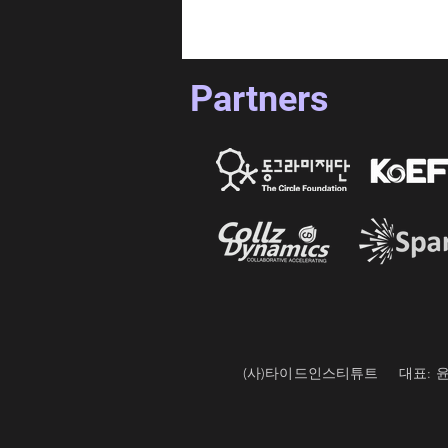
[ART 2기] TEU ART 2기 이노
베이션데이
Partners
(사)타이드인스티튜트 대표: 윤종