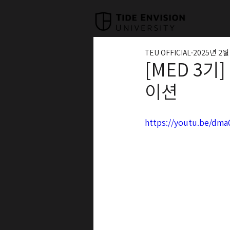
TEU OFFICIAL
2025년 2월
[MED 3기
이션
https://youtu.be/dma