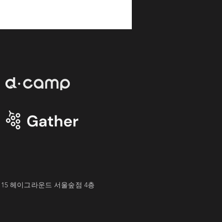
D 4기] 동그라미재단 TEU
D 4기 오리엔테이션
15 헤이그라운드 서울숲점 4층